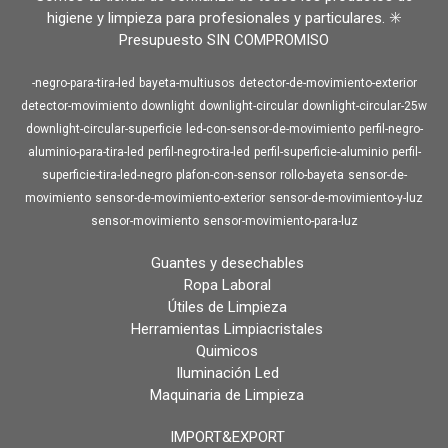
higiene y limpieza para profesionales y particulares. ✳️
Presupuesto SIN COMPROMISO
-negro-para-tira-led
bayeta-multiusos
detector-de-movimiento-exterior
detector-movimiento
downlight
downlight-circular
downlight-circular-25w
downlight-circular-superficie
led-con-sensor-de-movimiento
perfil-negro-
aluminio-para-tira-led
perfil-negro-tira-led
perfil-superficie-aluminio
perfil-
superficie-tira-led-negro
plafon-con-sensor
rollo-bayeta
sensor-de-
movimiento
sensor-de-movimiento-exterior
sensor-de-movimiento-y-luz
sensor-movimiento
sensor-movimiento-para-luz
Guantes y desechables
Ropa Laboral
Útiles de Limpieza
Herramientas Limpiacristales
Quimicos
Iluminación Led
Maquinaria de Limpieza
IMPORT&EXPORT