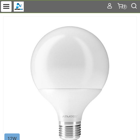
0
12W