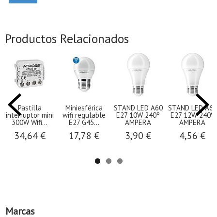
Productos Relacionados
Pastilla
Miniesférica
STAND LED A60
STAND LED A60
interruptor mini
wifi regulable
E27 10W 240º
E27 12W 240º
300W Wifi...
E27 G45...
AMPERA
AMPERA
34,64 €
17,78 €
3,90 €
4,56 €
Marcas