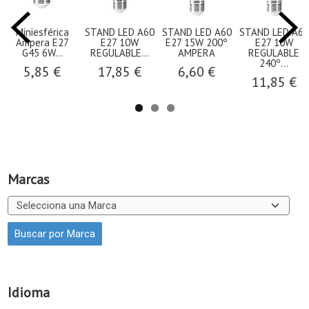
Miniesférica
STAND LED A60
STAND LED A60
STAND LED A60
Ampera E27
E27 10W
E27 15W 200º
E27 10W
G45 6W...
REGULABLE...
AMPERA
REGULABLE
240º...
5,85 €
17,85 €
6,60 €
11,85 €
Marcas
Idioma