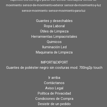
movimiento
sensor-de-movimiento-exterior
sensor-de-movimiento-y-luz
sensor-movimiento
sensor-movimiento-para-luz
Guantes y desechables
Ropa Laboral
Útiles de Limpieza
Herramientas Limpiacristales
Quimicos
Iluminación Led
Maquinaria de Limpieza
IMPORT&EXPORT
Guantes de poliéster negro sin costuras mod. 700ng2p touch
Ir arriba
Contáctanos
Aviso Legal
Política de Privacidad
Condiciones de Compra
Desistir de un pedido