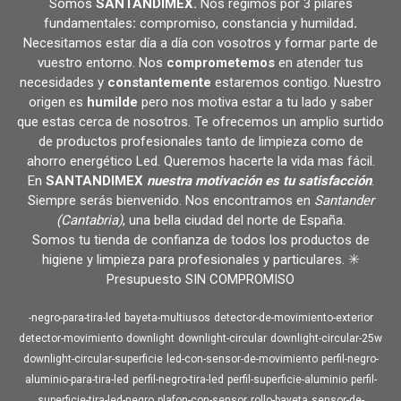
Somos
SANTANDIMEX
.
Nos regimos por 3 pilares
fundamentales
:
compromiso, constancia y humildad
.
Necesitamos estar día a día con vosotros y formar parte de
vuestro entorno. Nos
comprometemos
en atender tus
necesidades y
constantemente
estaremos contigo. Nuestro
origen es
humilde
pero nos motiva estar a tu lado y saber
que estas cerca de nosotros. Te ofrecemos un amplio surtido
de productos profesionales tanto de limpieza como de
ahorro energético Led. Queremos hacerte la vida mas fácil.
En
SANTANDIMEX
nuestra motivación es tu satisfacción
.
Siempre serás bienvenido. Nos encontramos en
Santander
(Cantabria)
, una bella ciudad del norte de España.
Somos tu tienda de confianza de todos los productos de
higiene y limpieza para profesionales y particulares. ✳️
Presupuesto SIN COMPROMISO
-negro-para-tira-led
bayeta-multiusos
detector-de-movimiento-exterior
detector-movimiento
downlight
downlight-circular
downlight-circular-25w
downlight-circular-superficie
led-con-sensor-de-movimiento
perfil-negro-
aluminio-para-tira-led
perfil-negro-tira-led
perfil-superficie-aluminio
perfil-
superficie-tira-led-negro
plafon-con-sensor
rollo-bayeta
sensor-de-