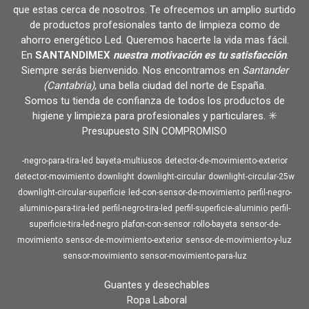
que estas cerca de nosotros. Te ofrecemos un amplio surtido
de productos profesionales tanto de limpieza como de
ahorro energético Led. Queremos hacerte la vida mas fácil.
En
SANTANDIMEX
nuestra motivación es tu satisfacción
.
Siempre serás bienvenido. Nos encontramos en
Santander
(Cantabria)
, una bella ciudad del norte de España.
Somos tu tienda de confianza de todos los productos de
higiene y limpieza para profesionales y particulares. ✳️
Presupuesto SIN COMPROMISO
-negro-para-tira-led
bayeta-multiusos
detector-de-movimiento-exterior
detector-movimiento
downlight
downlight-circular
downlight-circular-25w
downlight-circular-superficie
led-con-sensor-de-movimiento
perfil-negro-
aluminio-para-tira-led
perfil-negro-tira-led
perfil-superficie-aluminio
perfil-
superficie-tira-led-negro
plafon-con-sensor
rollo-bayeta
sensor-de-
movimiento
sensor-de-movimiento-exterior
sensor-de-movimiento-y-luz
sensor-movimiento
sensor-movimiento-para-luz
Guantes y desechables
Ropa Laboral