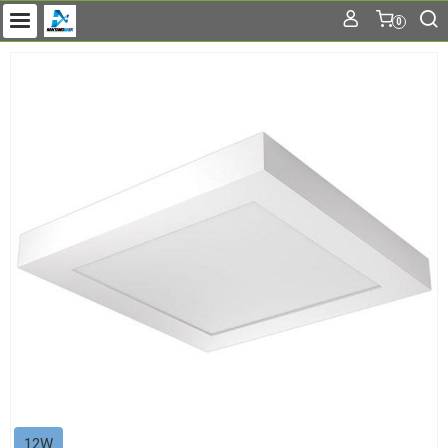
0
12W