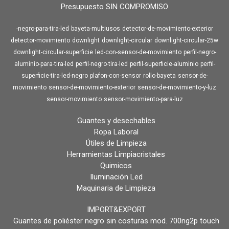
Presupuesto SIN COMPROMISO
-negro-para-tira-led
bayeta-multiusos
detector-de-movimiento-exterior
detector-movimiento
downlight
downlight-circular
downlight-circular-25w
downlight-circular-superficie
led-con-sensor-de-movimiento
perfil-negro-
aluminio-para-tira-led
perfil-negro-tira-led
perfil-superficie-aluminio
perfil-
superficie-tira-led-negro
plafon-con-sensor
rollo-bayeta
sensor-de-
movimiento
sensor-de-movimiento-exterior
sensor-de-movimiento-y-luz
sensor-movimiento
sensor-movimiento-para-luz
Guantes y desechables
Ropa Laboral
Útiles de Limpieza
Herramientas Limpiacristales
Quimicos
Iluminación Led
Maquinaria de Limpieza
IMPORT&EXPORT
Guantes de poliéster negro sin costuras mod. 700ng2p touch