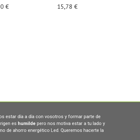
60 €
15,78 €
31,3
s estar día a día con vosotros y formar parte de
rigen es
humilde
pero nos motiva estar a tu lado y
omo de ahorro energético Led. Queremos hacerte la