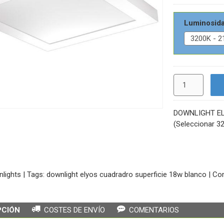
Luminosid
DOWNLIGHT EL
(Seleccionar 3
lights
|
Tags:
downlight elyos cuadradro superficie 18w blanco
|
Co
PCIÓN
COSTES DE ENVÍO
COMENTARIOS