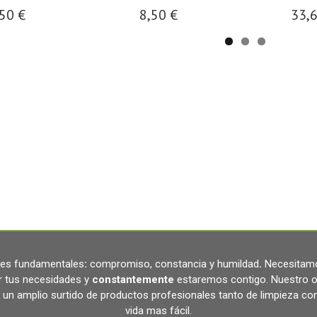
50 €
8,50 €
33,
ares fundamentales
:
compromiso, constancia y humildad
.
Necesitamo
r tus necesidades y
constantemente
estaremos contigo. Nuestro o
un amplio surtido de productos profesionales tanto de limpieza c
vida mas fácil.