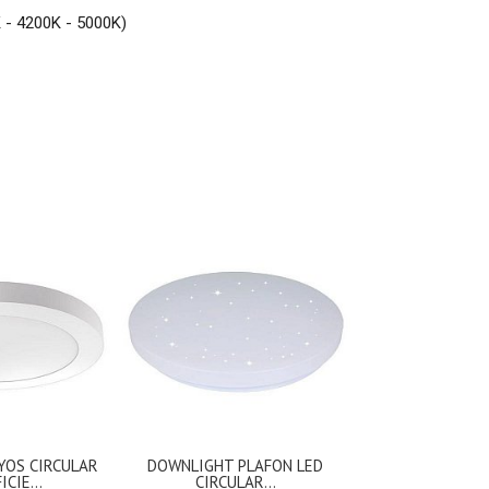
- 4200K - 5000K)
YOS CIRCULAR
DOWNLIGHT PLAFON LED
DOWNLIGHT P
CIE...
CIRCULAR...
CUADRAD