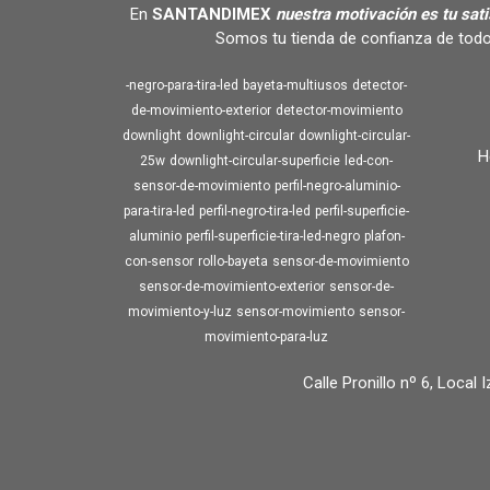
En
SANTANDIMEX
nuestra motivación es tu sat
Somos tu tienda de confianza de todo
-negro-para-tira-led
bayeta-multiusos
detector-
de-movimiento-exterior
detector-movimiento
downlight
downlight-circular
downlight-circular-
H
25w
downlight-circular-superficie
led-con-
sensor-de-movimiento
perfil-negro-aluminio-
para-tira-led
perfil-negro-tira-led
perfil-superficie-
aluminio
perfil-superficie-tira-led-negro
plafon-
con-sensor
rollo-bayeta
sensor-de-movimiento
sensor-de-movimiento-exterior
sensor-de-
movimiento-y-luz
sensor-movimiento
sensor-
movimiento-para-luz
Calle Pronillo nº 6, Local