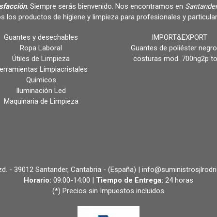
isfacción
. Siempre serás bienvenido. Nos encontramos en
Santander
s los productos de higiene y limpieza para profesionales y partic
Guantes y desechables
IMPORT&EXPORT
Ropa Laboral
Guantes de poliéster negro
Útiles de Limpieza
costuras mod. 700ng2p t
erramientas Limpiacristales
Quimicos
Iluminación Led
Maquinaria de Limpieza
 Izd. - 39012 Santander, Cantabria - (España) | info@suministrosjlrodr
Horario:
09:00-14:00 |
Tiempo de Entrega:
24 horas
(*) Precios sin Impuestos incluidos