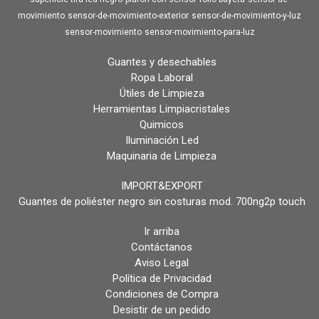
movimiento
sensor-de-movimiento-exterior
sensor-de-movimiento-y-luz
sensor-movimiento
sensor-movimiento-para-luz
Guantes y desechables
Ropa Laboral
Útiles de Limpieza
Herramientas Limpiacristales
Quimicos
Iluminación Led
Maquinaria de Limpieza
IMPORT&EXPORT
Guantes de poliéster negro sin costuras mod. 700ng2p touch
Ir arriba
Contáctanos
Aviso Legal
Política de Privacidad
Condiciones de Compra
Desistir de un pedido