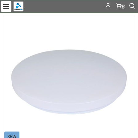
0
36W