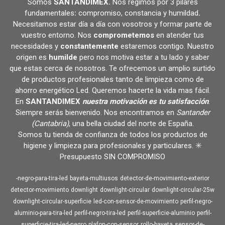
Somos
SANTANDIMEX
.
Nos regimos por 3 pilares
fundamentales
:
compromiso, constancia y humildad
.
Necesitamos estar día a día con vosotros y formar parte de
vuestro entorno. Nos
comprometemos
en atender tus
necesidades y
constantemente
estaremos contigo. Nuestro
origen es
humilde
pero nos motiva estar a tu lado y saber
que estas cerca de nosotros. Te ofrecemos un amplio surtido
de productos profesionales tanto de limpieza como de
ahorro energético Led. Queremos hacerte la vida mas fácil.
En
SANTANDIMEX
nuestra motivación es tu satisfacción
.
Siempre serás bienvenido. Nos encontramos en
Santander
(Cantabria)
, una bella ciudad del norte de España.
Somos tu tienda de confianza de todos los productos de
higiene y limpieza para profesionales y particulares. ✳️
Presupuesto SIN COMPROMISO
-negro-para-tira-led
bayeta-multiusos
detector-de-movimiento-exterior
detector-movimiento
downlight
downlight-circular
downlight-circular-25w
downlight-circular-superficie
led-con-sensor-de-movimiento
perfil-negro-
aluminio-para-tira-led
perfil-negro-tira-led
perfil-superficie-aluminio
perfil-
superficie-tira-led-negro
plafon-con-sensor
rollo-bayeta
sensor-de-