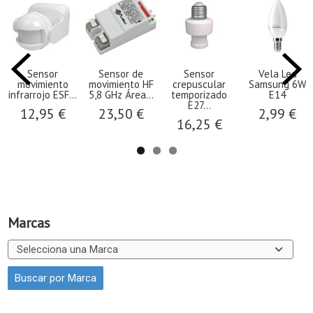
Sensor
Sensor de
Sensor
Vela Led
movimiento
movimiento HF
crepuscular
Samsung 6W
infrarrojo ESF...
5,8 GHz Área...
temporizado
E14
E27...
12,95 €
23,50 €
2,99 €
16,25 €
Marcas