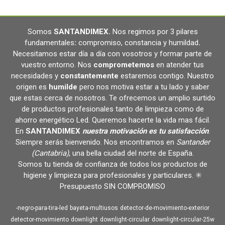
Somos
SANTANDIMEX
.
Nos regimos por 3 pilares
fundamentales
:
compromiso, constancia y humildad
.
Necesitamos estar día a día con vosotros y formar parte de
vuestro entorno. Nos
comprometemos
en atender tus
necesidades y
constantemente
estaremos contigo. Nuestro
origen es
humilde
pero nos motiva estar a tu lado y saber
que estas cerca de nosotros. Te ofrecemos un amplio surtido
de productos profesionales tanto de limpieza como de
ahorro energético Led. Queremos hacerte la vida mas fácil.
En
SANTANDIMEX
nuestra motivación es tu satisfacción
.
Siempre serás bienvenido. Nos encontramos en
Santander
(Cantabria)
, una bella ciudad del norte de España.
Somos tu tienda de confianza de todos los productos de
higiene y limpieza para profesionales y particulares. ✳️
Presupuesto SIN COMPROMISO
-negro-para-tira-led
bayeta-multiusos
detector-de-movimiento-exterior
detector-movimiento
downlight
downlight-circular
downlight-circular-25w