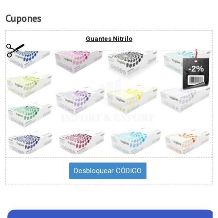
Cupones
Guantes Nitrilo
-2%