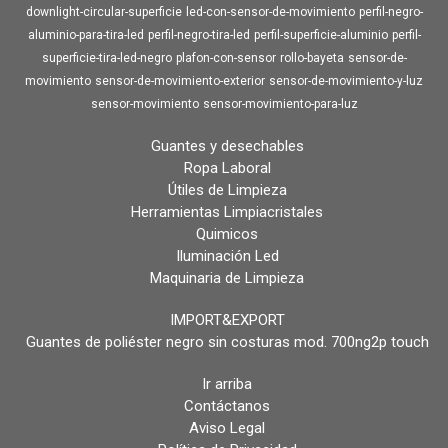
downlight-circular-superficie
led-con-sensor-de-movimiento
perfil-negro-
aluminio-para-tira-led
perfil-negro-tira-led
perfil-superficie-aluminio
perfil-
superficie-tira-led-negro
plafon-con-sensor
rollo-bayeta
sensor-de-
movimiento
sensor-de-movimiento-exterior
sensor-de-movimiento-y-luz
sensor-movimiento
sensor-movimiento-para-luz
Guantes y desechables
Ropa Laboral
Útiles de Limpieza
Herramientas Limpiacristales
Quimicos
Iluminación Led
Maquinaria de Limpieza
IMPORT&EXPORT
Guantes de poliéster negro sin costuras mod. 700ng2p touch
Ir arriba
Contáctanos
Aviso Legal