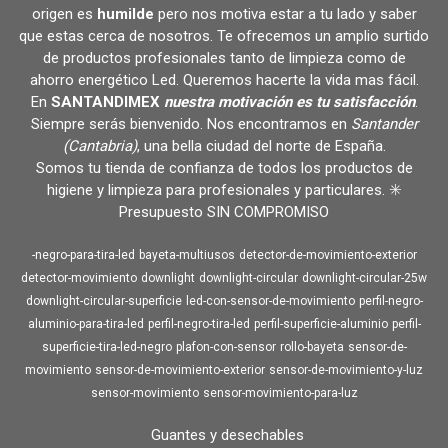
origen es
humilde
pero nos motiva estar a tu lado y saber
que estas cerca de nosotros. Te ofrecemos un amplio surtido
de productos profesionales tanto de limpieza como de
ahorro energético Led. Queremos hacerte la vida mas fácil.
En
SANTANDIMEX
nuestra motivación es tu satisfacción
.
Siempre serás bienvenido. Nos encontramos en
Santander
(Cantabria)
, una bella ciudad del norte de España.
Somos tu tienda de confianza de todos los productos de
higiene y limpieza para profesionales y particulares. ✳️
Presupuesto SIN COMPROMISO
-negro-para-tira-led
bayeta-multiusos
detector-de-movimiento-exterior
detector-movimiento
downlight
downlight-circular
downlight-circular-25w
downlight-circular-superficie
led-con-sensor-de-movimiento
perfil-negro-
aluminio-para-tira-led
perfil-negro-tira-led
perfil-superficie-aluminio
perfil-
superficie-tira-led-negro
plafon-con-sensor
rollo-bayeta
sensor-de-
movimiento
sensor-de-movimiento-exterior
sensor-de-movimiento-y-luz
sensor-movimiento
sensor-movimiento-para-luz
Guantes y desechables