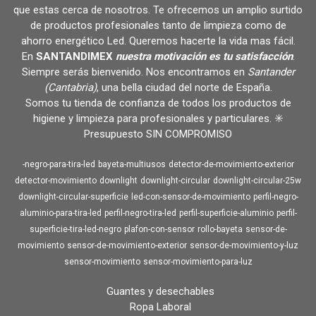
que estas cerca de nosotros. Te ofrecemos un amplio surtido
de productos profesionales tanto de limpieza como de
ahorro energético Led. Queremos hacerte la vida mas fácil.
En
SANTANDIMEX
nuestra motivación es tu satisfacción
.
Siempre serás bienvenido. Nos encontramos en
Santander
(Cantabria)
, una bella ciudad del norte de España.
Somos tu tienda de confianza de todos los productos de
higiene y limpieza para profesionales y particulares. ✳️
Presupuesto SIN COMPROMISO
-negro-para-tira-led
bayeta-multiusos
detector-de-movimiento-exterior
detector-movimiento
downlight
downlight-circular
downlight-circular-25w
downlight-circular-superficie
led-con-sensor-de-movimiento
perfil-negro-
aluminio-para-tira-led
perfil-negro-tira-led
perfil-superficie-aluminio
perfil-
superficie-tira-led-negro
plafon-con-sensor
rollo-bayeta
sensor-de-
movimiento
sensor-de-movimiento-exterior
sensor-de-movimiento-y-luz
sensor-movimiento
sensor-movimiento-para-luz
Guantes y desechables
Ropa Laboral