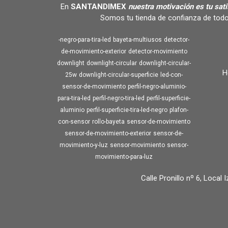
En
SANTANDIMEX
nuestra motivación es tu sat
Somos tu tienda de confianza de todo
-negro-para-tira-led
bayeta-multiusos
detector-
de-movimiento-exterior
detector-movimiento
downlight
downlight-circular
downlight-circular-
H
25w
downlight-circular-superficie
led-con-
sensor-de-movimiento
perfil-negro-aluminio-
para-tira-led
perfil-negro-tira-led
perfil-superficie-
aluminio
perfil-superficie-tira-led-negro
plafon-
con-sensor
rollo-bayeta
sensor-de-movimiento
sensor-de-movimiento-exterior
sensor-de-
movimiento-y-luz
sensor-movimiento
sensor-
movimiento-para-luz
Calle Pronillo nº 6, Local