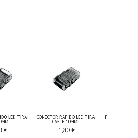
DO LED TIRA-
CONECTOR RAPIDO LED TIRA-
PERFIL ALUMIN
0MM...
CABLE 10MM...
DIFUSO
0 €
1,80 €
11,8