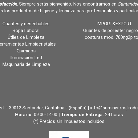
isfacción
. Siempre serás bienvenido. Nos encontramos en
Santander
s los productos de higiene y limpieza para profesionales y partic
Guantes y desechables
IMPORT&EXPORT
Ropa Laboral
Guantes de poliéster negro
Útiles de Limpieza
costuras mod. 700ng2p t
erramientas Limpiacristales
Quimicos
Iluminación Led
Maquinaria de Limpieza
 Izd. - 39012 Santander, Cantabria - (España) | info@suministrosjlrodr
Horario:
09:00-14:00 |
Tiempo de Entrega:
24 horas
(*) Precios sin Impuestos incluidos