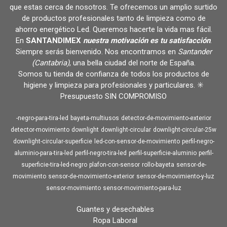
que estas cerca de nosotros. Te ofrecemos un amplio surtido
de productos profesionales tanto de limpieza como de
ahorro energético Led. Queremos hacerte la vida mas fácil.
En
SANTANDIMEX
nuestra motivación es tu satisfacción
.
Siempre serás bienvenido. Nos encontramos en
Santander
(Cantabria)
, una bella ciudad del norte de España.
Somos tu tienda de confianza de todos los productos de
higiene y limpieza para profesionales y particulares. ✳️
Presupuesto SIN COMPROMISO
-negro-para-tira-led
bayeta-multiusos
detector-de-movimiento-exterior
detector-movimiento
downlight
downlight-circular
downlight-circular-25w
downlight-circular-superficie
led-con-sensor-de-movimiento
perfil-negro-
aluminio-para-tira-led
perfil-negro-tira-led
perfil-superficie-aluminio
perfil-
superficie-tira-led-negro
plafon-con-sensor
rollo-bayeta
sensor-de-
movimiento
sensor-de-movimiento-exterior
sensor-de-movimiento-y-luz
sensor-movimiento
sensor-movimiento-para-luz
Guantes y desechables
Ropa Laboral