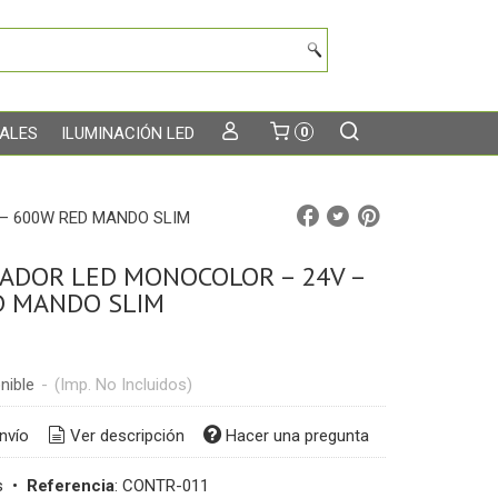
TALES
ILUMINACIÓN LED
0
– 600W RED MANDO SLIM
ADOR LED MONOCOLOR – 24V –
D MANDO SLIM
nible
-
(Imp. No Incluidos)
nvío
Ver descripción
Hacer una pregunta
s
•
Referencia
:
CONTR-011