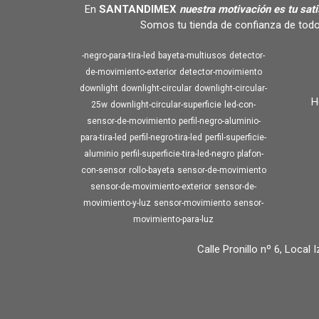
En
SANTANDIMEX
nuestra motivación es tu sat
Somos tu tienda de confianza de todo
-negro-para-tira-led
bayeta-multiusos
detector-
de-movimiento-exterior
detector-movimiento
downlight
downlight-circular
downlight-circular-
H
25w
downlight-circular-superficie
led-con-
sensor-de-movimiento
perfil-negro-aluminio-
para-tira-led
perfil-negro-tira-led
perfil-superficie-
aluminio
perfil-superficie-tira-led-negro
plafon-
con-sensor
rollo-bayeta
sensor-de-movimiento
sensor-de-movimiento-exterior
sensor-de-
movimiento-y-luz
sensor-movimiento
sensor-
movimiento-para-luz
Calle Pronillo nº 6, Local