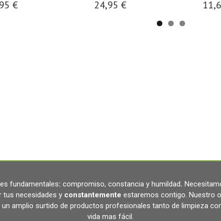
95 €
24,95 €
11,
ares fundamentales
:
compromiso, constancia y humildad
.
Necesitamo
r tus necesidades y
constantemente
estaremos contigo. Nuestro o
un amplio surtido de productos profesionales tanto de limpieza c
vida mas fácil.