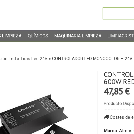
 LIMPIEZA
QUÍMICOS
MAQUINARIA LIMPIEZA
LIMPIACRIS
ción Led
»
Tiras Led 24V
»
CONTROLADOR LED MONOCOLOR – 24V 
CONTROL
600W RE
47,85 €
Producto Dispo
Costes de e
Marca
:
Atmos