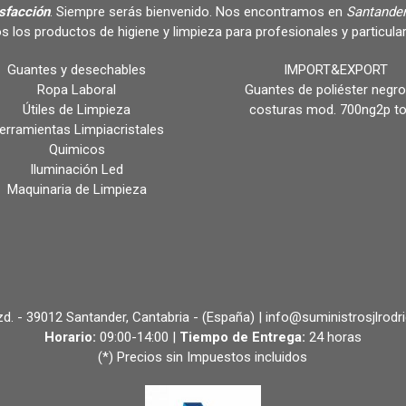
isfacción
. Siempre serás bienvenido. Nos encontramos en
Santander
s los productos de higiene y limpieza para profesionales y partic
Guantes y desechables
IMPORT&EXPORT
Ropa Laboral
Guantes de poliéster negro
Útiles de Limpieza
costuras mod. 700ng2p t
erramientas Limpiacristales
Quimicos
Iluminación Led
Maquinaria de Limpieza
 Izd. - 39012 Santander, Cantabria - (España) | info@suministrosjlrodr
Horario:
09:00-14:00 |
Tiempo de Entrega:
24 horas
(*) Precios sin Impuestos incluidos