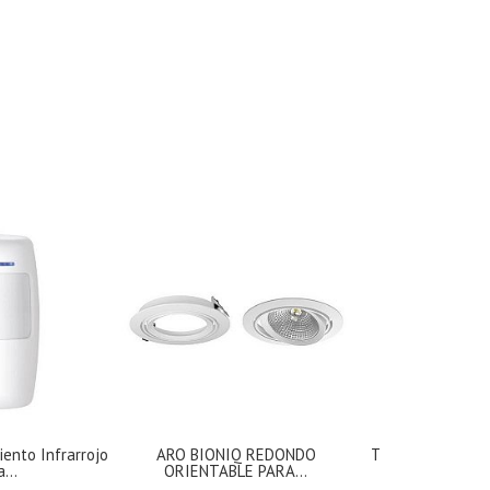
ento Infrarrojo
ARO BIONIQ REDONDO
TAPA FINAL PAR
...
ORIENTABLE PARA...
BLAN