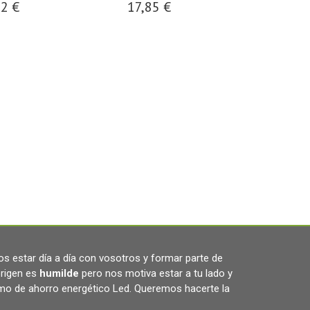
62 €
17,85 €
1,95
s estar día a día con vosotros y formar parte de
rigen es
humilde
pero nos motiva estar a tu lado y
omo de ahorro energético Led. Queremos hacerte la