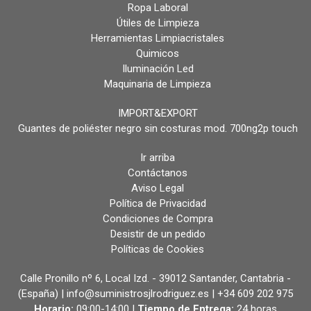
Ropa Laboral
Útiles de Limpieza
Herramientas Limpiacristales
Quimicos
Iluminación Led
Maquinaria de Limpieza
IMPORT&EXPORT
Guantes de poliéster negro sin costuras mod. 700ng2p touch
Ir arriba
Contáctanos
Aviso Legal
Política de Privacidad
Condiciones de Compra
Desistir de un pedido
Políticas de Cookies
Calle Pronillo nº 6, Local Izd. - 39012 Santander, Cantabria -
(España) | info@suministrosjlrodriguez.es |
+34 609 202 975
Horario:
09:00-14:00 |
Tiempo de Entrega:
24 horas