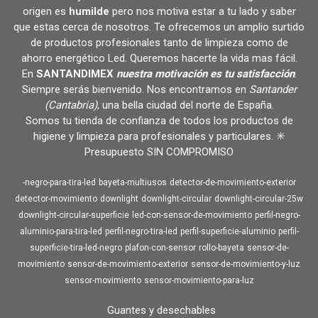
origen es
humilde
pero nos motiva estar a tu lado y saber
que estas cerca de nosotros. Te ofrecemos un amplio surtido
de productos profesionales tanto de limpieza como de
ahorro energético Led. Queremos hacerte la vida mas fácil.
En
SANTANDIMEX
nuestra motivación es tu satisfacción
.
Siempre serás bienvenido. Nos encontramos en
Santander
(Cantabria)
, una bella ciudad del norte de España.
Somos tu tienda de confianza de todos los productos de
higiene y limpieza para profesionales y particulares. ✳️
Presupuesto SIN COMPROMISO
-negro-para-tira-led
bayeta-multiusos
detector-de-movimiento-exterior
detector-movimiento
downlight
downlight-circular
downlight-circular-25w
downlight-circular-superficie
led-con-sensor-de-movimiento
perfil-negro-
aluminio-para-tira-led
perfil-negro-tira-led
perfil-superficie-aluminio
perfil-
superficie-tira-led-negro
plafon-con-sensor
rollo-bayeta
sensor-de-
movimiento
sensor-de-movimiento-exterior
sensor-de-movimiento-y-luz
sensor-movimiento
sensor-movimiento-para-luz
Guantes y desechables