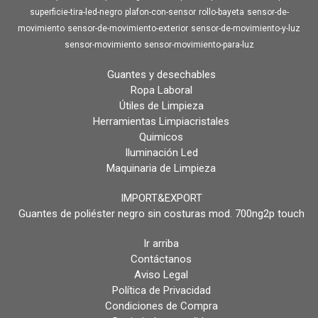
superficie-tira-led-negro
plafon-con-sensor
rollo-bayeta
sensor-de-
movimiento
sensor-de-movimiento-exterior
sensor-de-movimiento-y-luz
sensor-movimiento
sensor-movimiento-para-luz
Guantes y desechables
Ropa Laboral
Útiles de Limpieza
Herramientas Limpiacristales
Quimicos
Iluminación Led
Maquinaria de Limpieza
IMPORT&EXPORT
Guantes de poliéster negro sin costuras mod. 700ng2p touch
Ir arriba
Contáctanos
Aviso Legal
Política de Privacidad
Condiciones de Compra