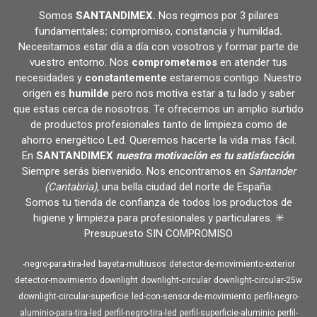
Somos
SANTANDIMEX
.
Nos regimos por 3 pilares
fundamentales
:
compromiso, constancia y humildad
.
Necesitamos estar día a día con vosotros y formar parte de
vuestro entorno. Nos
comprometemos
en atender tus
necesidades y
constantemente
estaremos contigo. Nuestro
origen es
humilde
pero nos motiva estar a tu lado y saber
que estas cerca de nosotros. Te ofrecemos un amplio surtido
de productos profesionales tanto de limpieza como de
ahorro energético Led. Queremos hacerte la vida mas fácil.
En
SANTANDIMEX
nuestra motivación es tu satisfacción
.
Siempre serás bienvenido. Nos encontramos en
Santander
(Cantabria)
, una bella ciudad del norte de España.
Somos tu tienda de confianza de todos los productos de
higiene y limpieza para profesionales y particulares. ✳️
Presupuesto SIN COMPROMISO
-negro-para-tira-led
bayeta-multiusos
detector-de-movimiento-exterior
detector-movimiento
downlight
downlight-circular
downlight-circular-25w
downlight-circular-superficie
led-con-sensor-de-movimiento
perfil-negro-
aluminio-para-tira-led
perfil-negro-tira-led
perfil-superficie-aluminio
perfil-