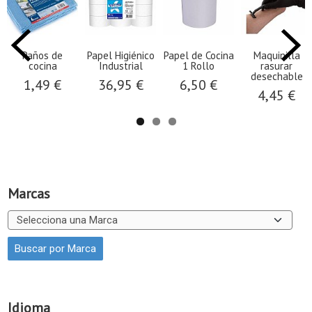
Paños de
Papel Higiénico
Papel de Cocina
Maquinilla
cocina
Industrial
1 Rollo
rasurar
desechable
1,49 €
36,95 €
6,50 €
4,45 €
Marcas
Idioma