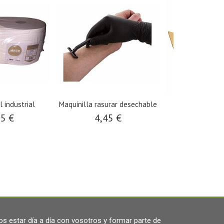
 industrial
Maquinilla rasurar desechable
Caja cartón p
95 €
4,45 €
12,5
s estar día a día con vosotros y formar parte de