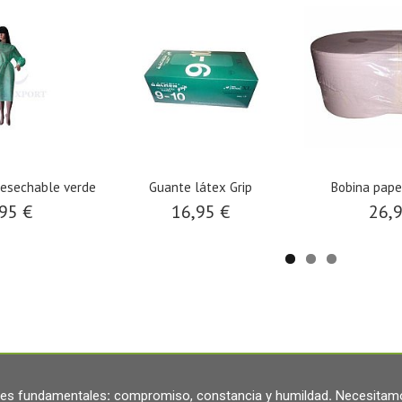
desechable verde
Guante látex Grip
Bobina papel
95 €
16,95 €
26,
ares fundamentales
:
compromiso, constancia y humildad
.
Necesitamo