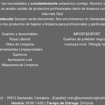
r tus necesidades y
constantemente
estaremos contigo. Nuestro o
un amplio surtido de productos profesionales tanto de limpieza c
vida mas fácil.
isfacción
. Siempre serás bienvenido. Nos encontramos en
Santander
s los productos de higiene y limpieza para profesionales y partic
Guantes y desechables
IMPORT&EXPORT
Ropa Laboral
Guantes de poliéster negro
Útiles de Limpieza
costuras mod. 700ng2p t
erramientas Limpiacristales
Quimicos
Iluminación Led
Maquinaria de Limpieza
 Izd. - 39012 Santander, Cantabria - (España) | info@suministrosjlrodr
Horario:
09:00-14:00 |
Tiempo de Entrega:
24 horas