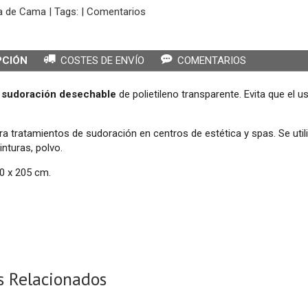
a de Cama
|
Tags:
|
Comentarios
PCIÓN
COSTES DE ENVÍO
COMENTARIOS
 sudoración desechable
de polietileno transparente. Evita que el 
ara tratamientos de sudoración en centros de estética y spas. Se util
nturas, polvo.
0 x 205 cm.
s Relacionados