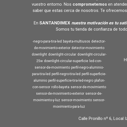
vuestro entorno. Nos
comprometemos
en atende
saber que estas cerca de nosotros. Te ofrecemos 
En
SANTANDIMEX
nuestra motivación es tu sat
Somos tu tienda de confianza de todo
-negro-para-tira-led
bayeta-multiusos
detector-
de-movimiento-exterior
detector-movimiento
downlight
downlight-circular
downlight-circular-
H
25w
downlight-circular-superficie
led-con-
sensor-de-movimiento
perfil-negro-aluminio-
para-tira-led
perfil-negro-tira-led
perfil-superficie-
aluminio
perfil-superficie-tira-led-negro
plafon-
con-sensor
rollo-bayeta
sensor-de-movimiento
sensor-de-movimiento-exterior
sensor-de-
movimiento-y-luz
sensor-movimiento
sensor-
movimiento-para-luz
Calle Pronillo nº 6, Local